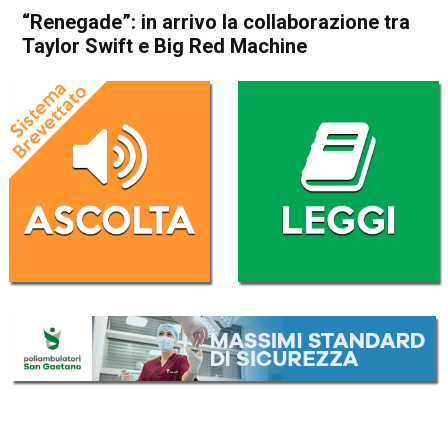
“Renegade”: in arrivo la collaborazione tra
Taylor Swift e Big Red Machine
Home
Radionotizie
Radionotizie
“Renegade”: in arrivo la
collaborazione tra Taylor
Swift e Big Red Machine
Da
Giulia Busellato
9 Luglio 2021
ASCOLTA L'AUDIO