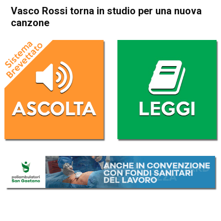
Vasco Rossi torna in studio per una nuova
canzone
Home
Radionotizie
Radionotizie
Vasco Rossi torna in studio
per una nuova canzone
Da
Radio eco
9 Ottobre 2020
(aggiornato il
9 Ottobre 2020 18:00
)
ASCOLTA L'AUDIO
Lettore
00:00
00:00