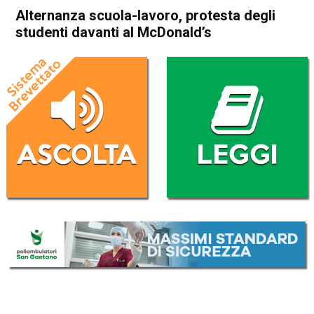
Alternanza scuola-lavoro, protesta degli
studenti davanti al McDonald’s
Home
Schio
Attualità
In Evidenza
Schio
Alternanza scuola-lavoro,
protesta degli studenti
davanti al McDonald’s
Da
Redazione
11 Novembre 2017
(aggiornato il
12 Novembre 2017 9:01
)
ASCOLTA L'AUDIO