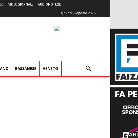
CO
VIDEOGIORNALE
AUDIONOTIZIE
giovedì 6 agosto 2026
IANO
BASSANESE
VENETO