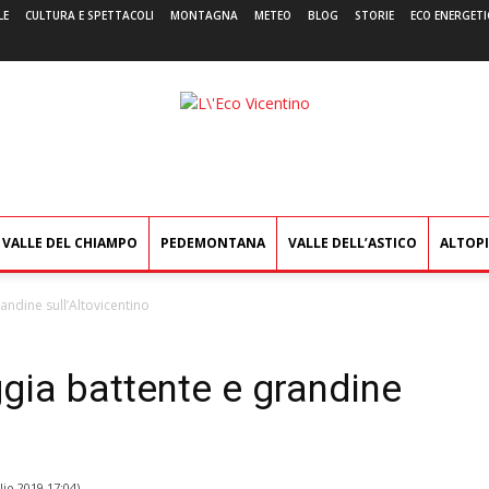
LE
CULTURA E SPETTACOLI
MONTAGNA
METEO
BLOG
STORIE
ECO ENERGETI
L'Eco
Vicentino
VALLE DEL CHIAMPO
PEDEMONTANA
VALLE DELL’ASTICO
ALTOP
andine sull’Altovicentino
ggia battente e grandine
lio 2019 17:04
)