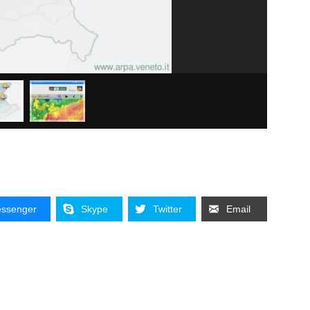
ssenger
Skype
Twitter
Email