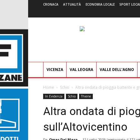
CRONACA
ATTUALITÀ
ECONOMIA LOCALE
SPORT LOCA
VICENZA
VAL LEOGRA
VALLE DELL’AGNO
Home
Schio
Altra ondata di pioggia battente e gr
In Evidenza
Schio
Thiene
Altra ondata di pio
sull’Altovicentino
Da
Omar Dal Maso
-
12 Luglio 2019
(aggiornato il
17 Lug