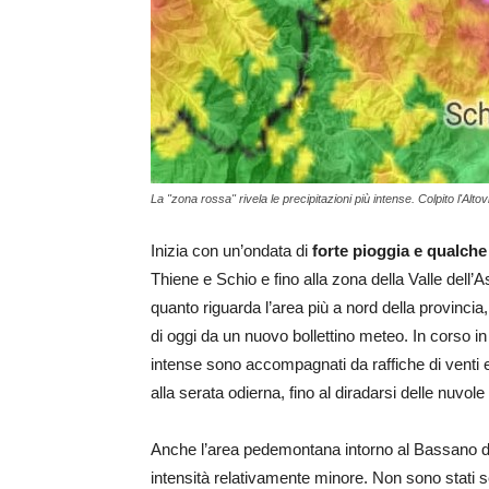
La "zona rossa" rivela le precipitazioni più intense. Colpito l'Alto
Inizia con un’ondata di
forte pioggia e qualche
Thiene e Schio e fino alla zona della Valle dell’
quanto riguarda l’area più a nord della provincia
di oggi da un nuovo bollettino meteo. In corso in q
intense sono accompagnati da raffiche di venti 
alla serata odierna, fino al diradarsi delle nuvole
Anche l’area pedemontana intorno al Bassano d
intensità relativamente minore. Non sono stati se