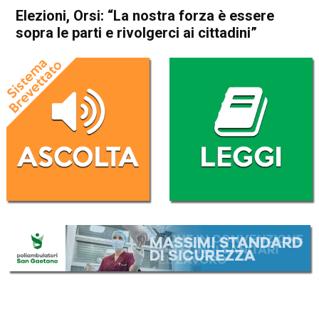
Elezioni, Orsi: “La nostra forza è essere
sopra le parti e rivolgerci ai cittadini”
Home
Schio
Attualità
In Evidenza
Schio
Elezioni, Orsi: “La nostra
forza è essere sopra le parti e
rivolgerci ai cittadini”
Da
Mariagrazia Bonollo
24 Maggio 2019
(aggiornato il
25 Maggio 2019 0:34
)
ASCOLTA L'AUDIO