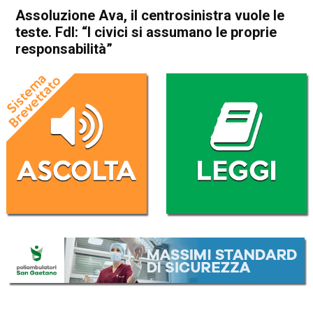
Assoluzione Ava, il centrosinistra vuole le
teste. FdI: “I civici si assumano le proprie
responsabilità”
Home
Schio
Attualità
In Evidenza
Schio
Assoluzione Ava, il
centrosinistra vuole le teste.
FdI: “I civici si assumano le
proprie responsabilità”
Da
Marco Zorzi
10 Dicembre 2024
(aggiornato il
13 Dicembre 2024 19:36
)