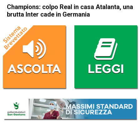
Champions: colpo Real in casa Atalanta, una
brutta Inter cade in Germania
Home
Sport
Sport
Champions: colpo Real in
casa Atalanta, una brutta
Inter cade in Germania
Da
Redazione Nazionale
11 Dicembre 2024
(aggiornato il
11 Dicembre 2024 12:39
)
ASCOLTA L'AUDIO