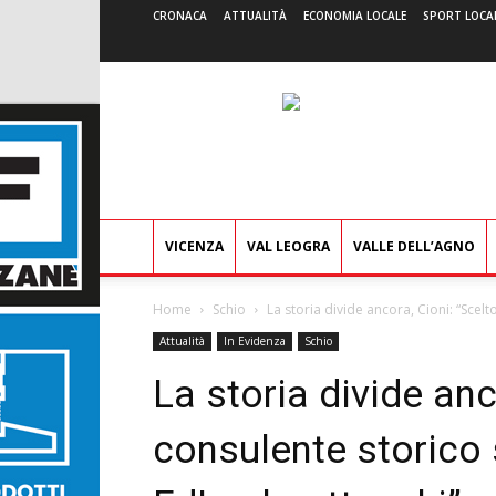
CRONACA
ATTUALITÀ
ECONOMIA LOCALE
SPORT LOCA
VICENZA
VAL LEOGRA
VALLE DELL’AGNO
Home
Schio
La storia divide ancora, Cioni: “Scelt
Attualità
In Evidenza
Schio
La storia divide anco
consulente storico 