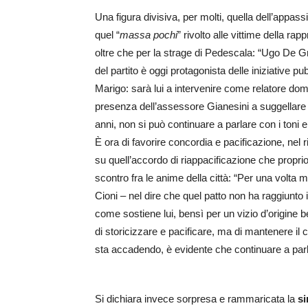
Una figura divisiva, per molti, quella dell’appassi
quel “
massa pochi
” rivolto alle vittime della r
oltre che per la strage di Pedescala: “Ugo De 
del partito è oggi protagonista delle iniziative 
Marigo: sarà lui a intervenire come relatore doma
presenza dell’assessore Gianesini a suggellare 
anni, non si può continuare a parlare con i toni e
È ora di favorire concordia e pacificazione, nel 
su quell’accordo di riappacificazione che propr
scontro fra le anime della città: “Per una volta
Cioni – nel dire che quel patto non ha raggiunto 
come sostiene lui, bensì per un vizio d’origine ben
di storicizzare e pacificare, ma di mantenere il c
sta accadendo, è evidente che continuare a parl
Si dichiara invece sorpresa e rammaricata la
si