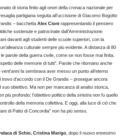
onato di storia finito agli onori della cronaca nazionale per
appresaglia partigiana seguita all’uccisione di Giacomo Bogotto
Grandis – bacchetta
Alex Cioni
rappresentando il pensiero
pubbliche sostenute e patrocinate dall’Amministrazione
ni davanti agli studenti delle scuole superiori, con la
un’alleanza culturale sempre più evidente. A distanza di 80
 le parole della guerra civile, come se non fosse mai finita.
rispetto delle memorie di tutti”. Parole che ritornano anche
io vent’anni fa sembrava aver messo un punto all’eterno
 mi trovo d’accordo con il De Grandis – prosegue ancora
il suo obiettivo. Ma non per mancanza di analisi storica,
 più profondo: l’obiettivo politico della sinistra non fu quello
ontrollo della memoria collettiva. E oggi, alla luce di ciò che
are di Patto di Concordia” non ha più senso.
ndaca di Schio, Cristina Marigo
, dopo il nuovo ennesimo