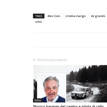
TAGS
Alex Cioni
cristina marigo
de grandis
schio
Articolo precedente
Schio
Storico barman del centro e pilota di rally,