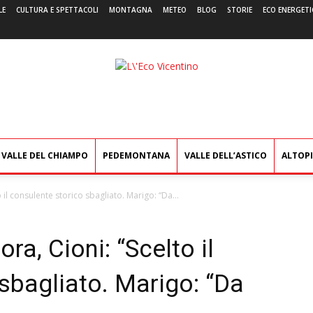
LE
CULTURA E SPETTACOLI
MONTAGNA
METEO
BLOG
STORIE
ECO ENERGETI
L'Eco
Vicentino
VALLE DEL CHIAMPO
PEDEMONTANA
VALLE DELL’ASTICO
ALTOP
o il consulente storico sbagliato. Marigo: “Da...
ra, Cioni: “Scelto il
sbagliato. Marigo: “Da