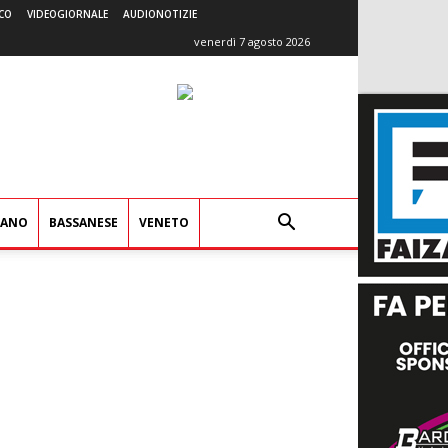
CO
VIDEOGIORNALE
AUDIONOTIZIE
venerdì 7 agosto 2026
IANO
BASSANESE
VENETO