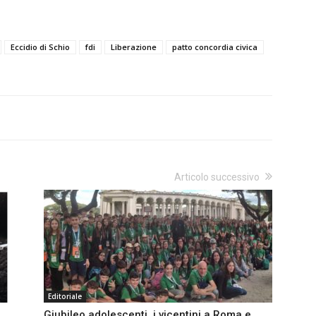
Eccidio di Schio
fdi
Liberazione
patto concordia civica
Articolo successivo
Editoriale
Giubileo adolescenti, i vicentini a Roma e