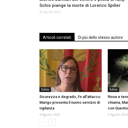
Schio piange la morte di Lorenzo Spiller
28 Aprile 2025
Articoli correlati
Di più dello stesso autore
Schio
Schio
Sicurezza e degrado, Fn all’attacco.
Risse e ten
Marigo presenta il nuovo servizio di
chiama, Mar
vigilanza
con Questor
4 Agosto 2026
3 Agosto 202