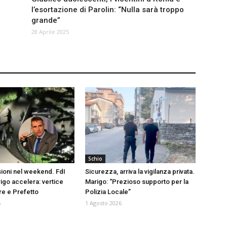
l’esortazione di Parolin: “Nulla sarà troppo
grande”
28 Aprile 2025
Schio
sioni nel weekend. FdI
Sicurezza, arriva la vigilanza privata.
igo accelera: vertice
Marigo: “Prezioso supporto per la
e e Prefetto
Polizia Locale”
6
1 Agosto 2026