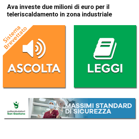
Ava investe due milioni di euro per il
teleriscaldamento in zona industriale
Home
Schio
Attualità
In Evidenza
Schio
Ava investe due milioni di
euro per il teleriscaldamento
in zona industriale
Da
Omar Dal Maso
7 Agosto 2020
(aggiornato il
7 Agosto 2020 19:59
)
ASCOLTA L'AUDIO