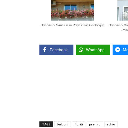
Balcone di Maria Luisa Polga in via Bevilacqua
Balcone di Rob
Trett
Facebook
WhatsApp
Me
TAGS
balconi
fioriti
premio
schio