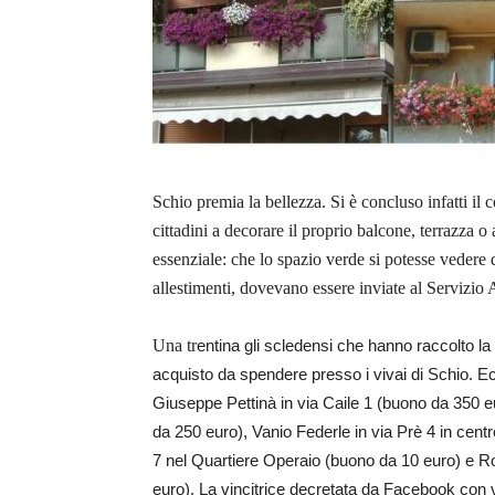
Schio premia la bellezza. Si è concluso infatti i
cittadini a decorare il proprio balcone, terrazza o
essenziale: che lo spazio verde si potesse vedere 
allestimenti, dovevano essere inviate al Servizio 
Una tr
entina gli scledensi che hanno raccolto la 
acquisto da spendere presso i vivai di Schio. Ecc
Giuseppe Pettinà in via Caile 1 (buono da 350 e
da 250 euro), Vanio Federle in via Prè 4 in cent
7 nel Quartiere Operaio (buono da 10 euro) e Ro
euro). La vincitrice decretata da Facebook con 