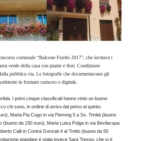
l concorso comunale “Balcone Fiorito 2017”, che invitava i
 area verde della casa con piante e fiori. Condizione
dalla pubblica via.
Le fotografie che documentavano gli
Ambiente in formato cartaceo o digitale.
sfida. I primi cinque classificati hanno vinto un buono
o chi sono, in ordine di arrivo dal primo al quinto:
uro), Maria Pia Cogo in via Fleming 5 a Ss. Trinità (buono
ro (buono da 150 euro), Maria Luisa Polga in via Bevilacqua
berto Calli in Contrà Gonzati 4 al Tretto (buono da 50
votazione popolare è stata invece Sara Tresso, che si è