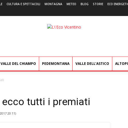
LE
CULTURA E SPETTACOLI
MONTAGNA
METEO
BLOG
STORIE
ECO ENERGETI
L'Eco
Vicentino
VALLE DEL CHIAMPO
PEDEMONTANA
VALLE DELL’ASTICO
ALTOP
ati
 ecco tutti i premiati
2017 20:11
)