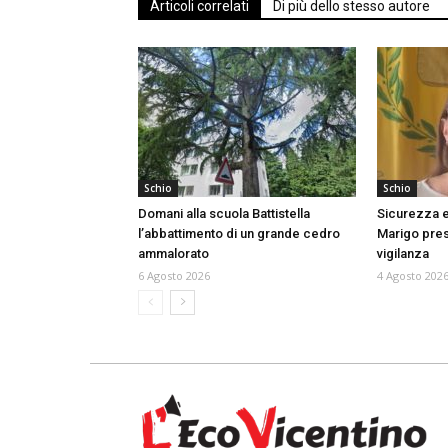
Articoli correlati
Di più dello stesso autore
Schio
Schio
Domani alla scuola Battistella
Sicurezza e
l’abbattimento di un grande cedro
Marigo prese
ammalorato
vigilanza
6 Agosto 2026
4 Agosto 202