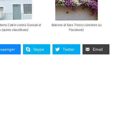
erto Calli in contrà Gonzati al
Balcone di Sara Tresso (vincitore su
o (quinto classificato)
Facebook)
ssenger
Skype
Twitter
Email