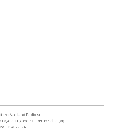
itore: Valliland Radio srl
a Lago di Lugano 27 – 36015 Schio (VI)
Iva 03945720245