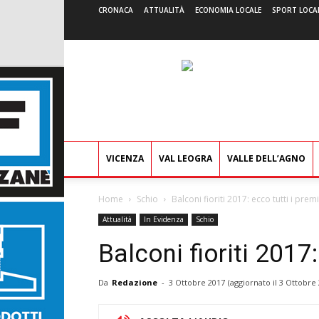
CRONACA
ATTUALITÀ
ECONOMIA LOCALE
SPORT LOCA
VICENZA
VAL LEOGRA
VALLE DELL’AGNO
Home
Schio
Balconi fioriti 2017: ecco tutti i premi
Attualità
In Evidenza
Schio
Balconi fioriti 2017:
Da
Redazione
-
3 Ottobre 2017
(aggiornato il
3 Ottobre 