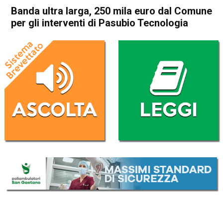
Banda ultra larga, 250 mila euro dal Comune
per gli interventi di Pasubio Tecnologia
Home
Schio
Attualità
In Evidenza
Schio
Banda ultra larga, 250 mila
euro dal Comune per gli
interventi di Pasubio
Tecnologia
Da
Redazione
3 Gennaio 2019
(aggiornato il
3 Gennaio 2019 13:02
)