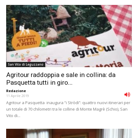
San Vito di Leguzzano
Agritour raddoppia e sale in collina: da
Pasquetta tutti in giro...
Redazione
-
11 Aprile 2019
Agritour a Pasquetta inaugura “i Stròdi”: quattro nuovi itinerari per
un totale di 70 chilometri tra le colline di Monte Magrè (Schio), San
Vito di...