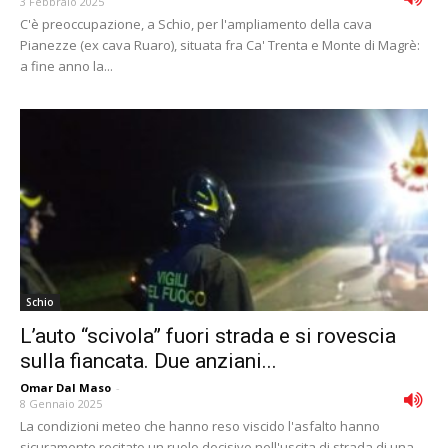
3 Febbraio 2025
C'è preoccupazione, a Schio, per l'ampliamento della cava
Pianezze (ex cava Ruaro), situata fra Ca' Trenta e Monte di Magrè:
a fine anno la...
Schio
L’auto “scivola” fuori strada e si rovescia
sulla fiancata. Due anziani...
Omar Dal Maso
-
8 Gennaio 2025
La condizioni meteo che hanno reso viscido l'asfalto hanno
sicuramente recitato un ruolo decisivo nell'uscita di strada di una