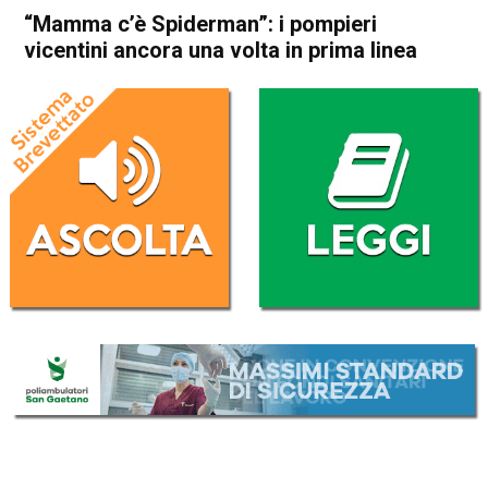
“Mamma c’è Spiderman”: i pompieri
vicentini ancora una volta in prima linea
Home
Schio
In Evidenza
Schio
Thiene
Veneto
Vicenza
“Mamma c’è Spiderman”: i
pompieri vicentini ancora una
volta in prima linea
Da
Marco Zorzi
17 Dicembre 2023
(aggiornato il
17 Dicembre 2023 22:13
)
ASCOLTA L'AUDIO