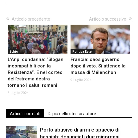
Articolo precedente
Articolo successivo
Schio
Politica Esteri
L’Anpi condanna: “Slogan
Francia: caos governo
incompatibili con la
dopo il voto. Si attende la
Resistenza”. E nel corteo
mossa di Mélenchon
dell’estrema destra
9 Luglio 2024
tornano i saluti romani
8 Luglio 2024
Articoli correlati
Di più dello stesso autore
Porto abusivo di armi e spaccio di
hashish: denunciati due minorenni