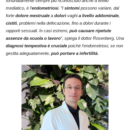
fortunatamente sempre più riconosciuto anche a livello
mediatico, è l’
endometriosi
. “I
sintomi
possono variare, dal
forte
dolore mestruale
a
dolori
vaghi
a livello addominale
,
cistiti
, problemi nella defecazione, fino a dolori durante i
rapporti sessuali. In casi estremi,
può causare ripetute
assenze da scuola o lavoro
“, spiega il dottor Rosenberg. Una
diagnosi tempestiva è cruciale
poiché l’endometriosi, se non
gestita adeguatamente,
può portare a infertilità
.