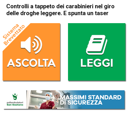
Controlli a tappeto dei carabinieri nel giro
delle droghe leggere. E spunta un taser
Home
Schio
Thiene
Cogollo del Cengio
Cronaca
In Evidenza
Schio
Controlli a tappeto dei
carabinieri nel giro delle
droghe leggere. E spunta un
taser
Da
Redazione
6 Luglio 2019
(aggiornato il
6 Luglio 2019 12:44
)