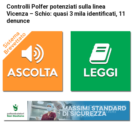
Controlli Polfer potenziati sulla linea
Vicenza – Schio: quasi 3 mila identificati, 11
denunce
Home
Schio
Cronaca
Vicenza
Dueville
In Evidenza
Schio
Thiene
Controlli Polfer potenziati
sulla linea Vicenza – Schio:
quasi 3 mila identificati, 11
denunce
Da
Omar Dal Maso
26 Ottobre 2023
(aggiornato il
26 Ottobre 2023 19:42
)