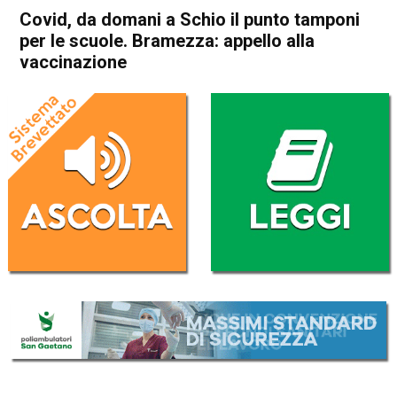
Covid, da domani a Schio il punto tamponi
per le scuole. Bramezza: appello alla
vaccinazione
Home
Schio
Attualità
In Evidenza
Schio
Covid, da domani a Schio il
punto tamponi per le scuole.
Bramezza: appello alla
vaccinazione
Da
Redazione
6 Dicembre 2021
(aggiornato il
6 Dicembre 2021 20:30
)