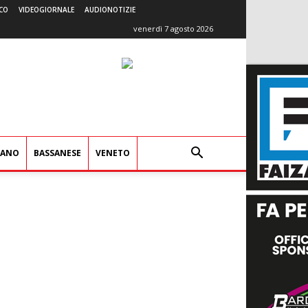
CO
VIDEOGIORNALE
AUDIONOTIZIE
venerdì 7 agosto 2026
IANO
BASSANESE
VENETO