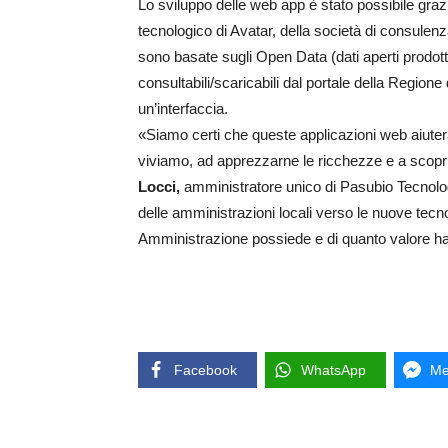
Lo sviluppo delle web app è stato possibile grazi
tecnologico di Avatar, della società di consulen
sono basate sugli Open Data (dati aperti prodott
consultabili/scaricabili dal portale della Regione
un’interfaccia.
«Siamo certi che queste applicazioni web aiuterann
viviamo, ad apprezzarne le ricchezze e a scoprir
Locci,
amministratore unico di Pasubio Tecnolog
delle amministrazioni locali verso le nuove tecno
Amministrazione possiede e di quanto valore h
Facebook
WhatsApp
Me