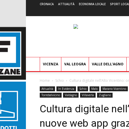
CRONACA
ATTUALITÀ
ECONOMIA LOCALE
SPORT LOCA
VICENZA
VAL LEOGRA
VALLE DELL’AGNO
Home
Schio
Cultura digitale nell’Alto Vicentino: 
Attualità
In Evidenza
Schio
Malo
Marano Vicentino
Torrebelvicino
Valdagno
Villaverla
Zugliano
Cultura digitale nell
nuove web app graz