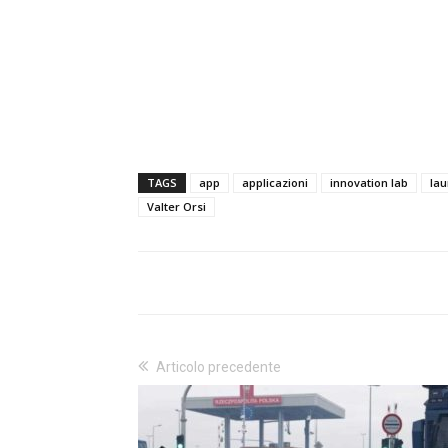
TAGS
app
applicazioni
innovation lab
lau
Valter Orsi
Articolo precedente