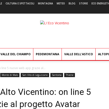
LE
CULTURA E SPETTACOLI
MONTAGNA
METEO
BLOG
STORIE
ECO ENERGETI
L'Eco
Vicentino
VALLE DEL CHIAMPO
PEDEMONTANA
VALLE DELL’ASTICO
ALTOP
on line 5 nuove web app grazie al...
Monte di Malo
San Vito di Leguzzano
Santorso
Thiene
’Alto Vicentino: on line 5
ie al progetto Avatar