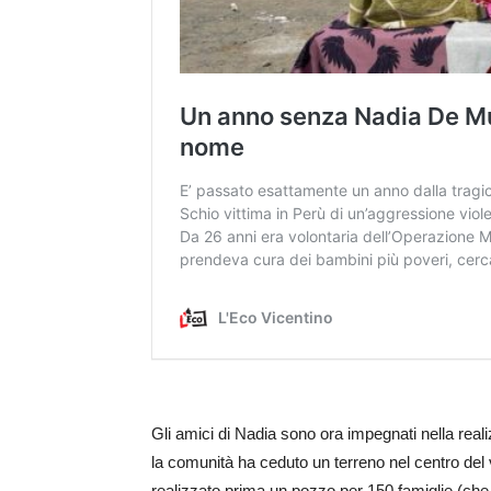
Gli amici di Nadia sono ora impegnati nella real
la comunità ha ceduto un terreno nel centro del vil
realizzato prima un pozzo per 150 famiglie (che c