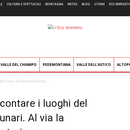
LE
CULTURA E SPETTACOLI
MONTAGNA
METEO
BLOG
STORIE
ECO ENERGETI
L'Eco
Vicentino
VALLE DEL CHIAMPO
PEDEMONTANA
VALLE DELL’ASTICO
ALTOP
del cuore di Nadia di Munari....
contare i luoghi del
nari. Al via la