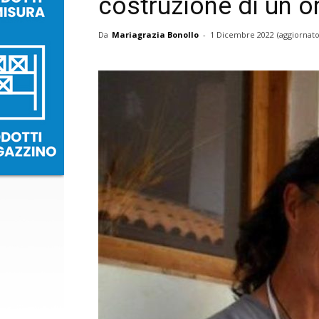
costruzione di un o
Da
Mariagrazia Bonollo
-
1 Dicembre 2022
(aggiornato