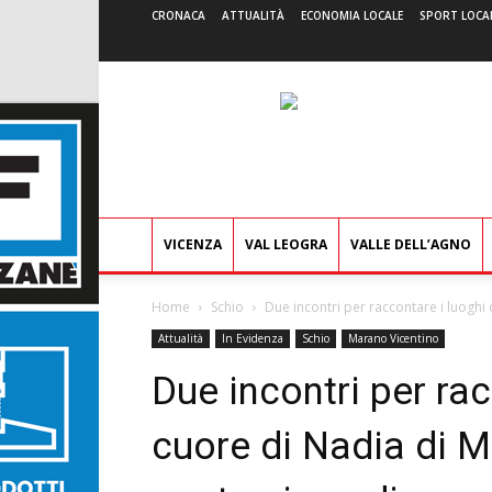
CRONACA
ATTUALITÀ
ECONOMIA LOCALE
SPORT LOCA
VICENZA
VAL LEOGRA
VALLE DELL’AGNO
Home
Schio
Due incontri per raccontare i luoghi 
Attualità
In Evidenza
Schio
Marano Vicentino
Due incontri per rac
cuore di Nadia di Mu