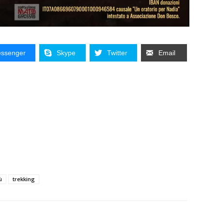
ssenger
Skype
Twitter
Email
ù
trekking