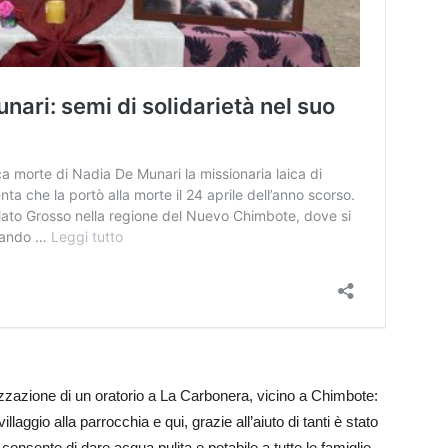
izzazione di un oratorio a La Carbonera, vicino a Chimbote:
laggio alla parrocchia e qui, grazie all’aiuto di tanti è stato
onsente di dare acqua pulita e potabile a tutte le famiglie