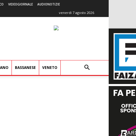
CO
VIDEOGIORNALE
AUDIONOTIZIE
venerdì 7 agosto 2026
IANO
BASSANESE
VENETO