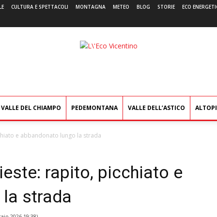
LE
CULTURA E SPETTACOLI
MONTAGNA
METEO
BLOG
STORIE
ECO ENERGETI
L'Eco
Vicentino
VALLE DEL CHIAMPO
PEDEMONTANA
VALLE DELL’ASTICO
ALTOP
icchiato e abbandonato lungo la strada
ieste: rapito, picchiato e
la strada
aio 2026 19:38
)