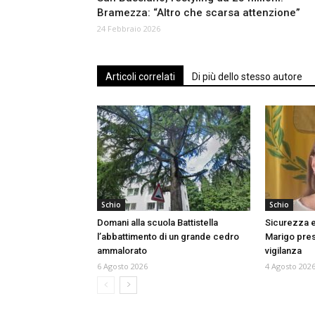
Bramezza: “Altro che scarsa attenzione”
24 Febbraio 2026
Articoli correlati
Di più dello stesso autore
Schio
Schio
Domani alla scuola Battistella
Sicurezza e
l’abbattimento di un grande cedro
Marigo prese
ammalorato
vigilanza
6 Agosto 2026
4 Agosto 202