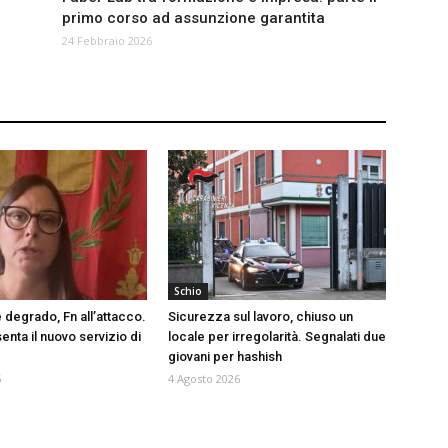
primo corso ad assunzione garantita
24 Febbraio 2026
Schio
 degrado, Fn all’attacco.
Sicurezza sul lavoro, chiuso un
nta il nuovo servizio di
locale per irregolarità. Segnalati due
giovani per hashish
6
4 Agosto 2026