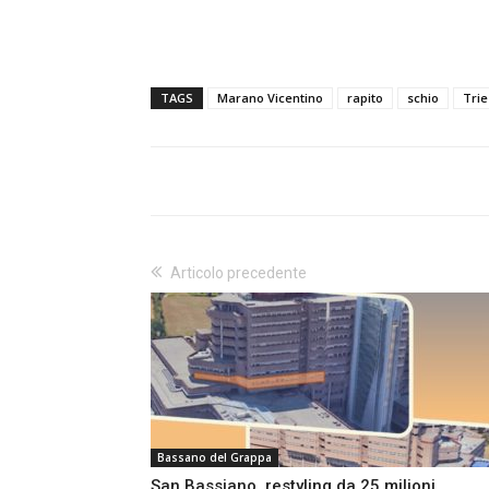
TAGS
Marano Vicentino
rapito
schio
Trie
Articolo precedente
Bassano del Grappa
San Bassiano, restyling da 25 milioni.