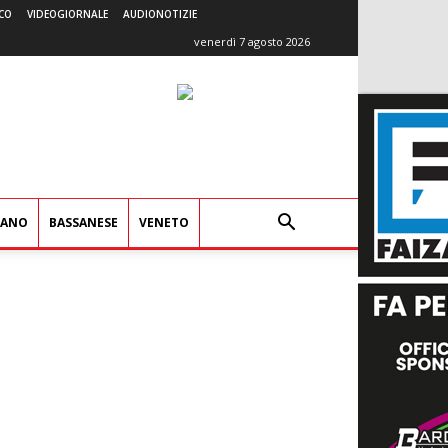
CO
VIDEOGIORNALE
AUDIONOTIZIE
venerdì 7 agosto 2026
IANO
BASSANESE
VENETO