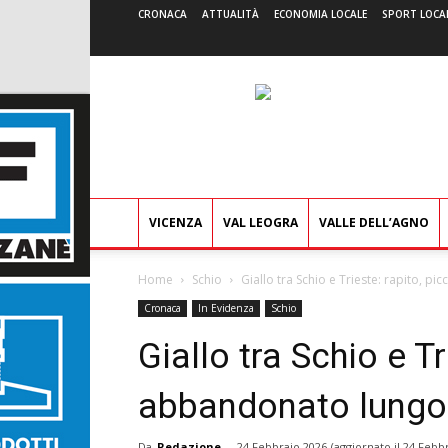
CRONACA
ATTUALITÀ
ECONOMIA LOCALE
SPORT LOCA
VICENZA
VAL LEOGRA
VALLE DELL’AGNO
Home
Schio
Giallo tra Schio e Trieste: rapito, p
Cronaca
In Evidenza
Schio
Giallo tra Schio e Tr
abbandonato lungo 
Da
Redazione
-
24 Febbraio 2026
(aggiornato il
24 Febbr