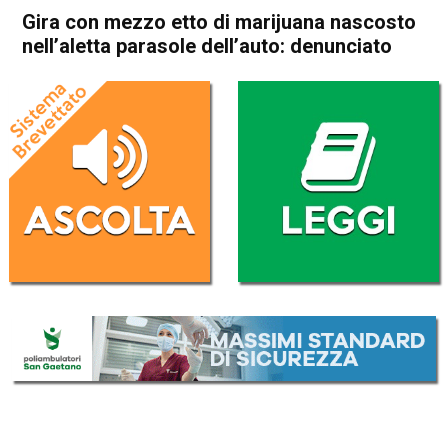
Gira con mezzo etto di marijuana nascosto
nell’aletta parasole dell’auto: denunciato
Home
Schio
Cronaca
In Evidenza
Schio
Gira con mezzo etto di
marijuana nascosto
nell’aletta parasole dell’auto:
denunciato
Da
Redazione
9 Febbraio 2018
(aggiornato il
9 Febbraio 2018 17:25
)