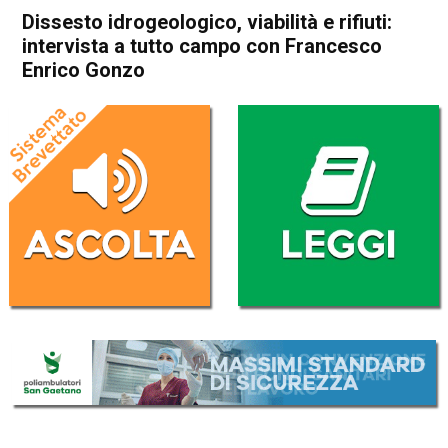
Dissesto idrogeologico, viabilità e rifiuti:
intervista a tutto campo con Francesco
Enrico Gonzo
Home
Schio
Isola Vicentina
Attualità
In Evidenza
Schio
Isola Vicentina
Dissesto idrogeologico,
viabilità e rifiuti: intervista a
tutto campo con Francesco
Enrico Gonzo
Da
Gabriele Silvestri
26 Agosto 2025
(aggiornato il
26 Agosto 2025 19:45
)