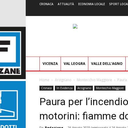
CRONACA
ATTUALITÀ
ECONOMIA LOCALE
SPORT LOCA
VICENZA
VAL LEOGRA
VALLE DELL’AGNO
Home
Arzignano
Montecchio Maggiore
Paura 
Cronaca
In Evidenza
Arzignano
Montecchio Maggiore
Paura per l’incendio
motorini: fiamme d
Da
Redazione
-
26 Agosto 2025
(aggiornato il
26 Agosto 