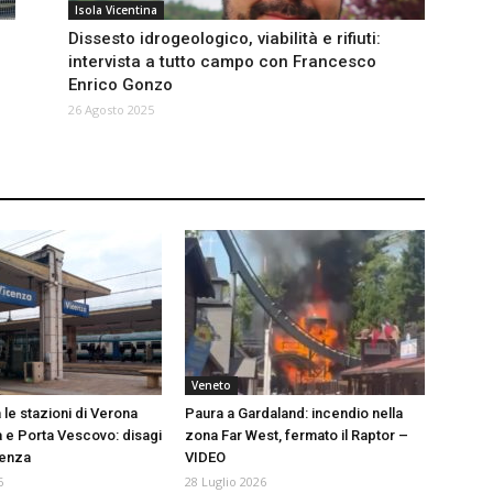
Isola Vicentina
Dissesto idrogeologico, viabilità e rifiuti:
intervista a tutto campo con Francesco
Enrico Gonzo
26 Agosto 2025
Veneto
 le stazioni di Verona
Paura a Gardaland: incendio nella
 e Porta Vescovo: disagi
zona Far West, fermato il Raptor –
cenza
VIDEO
6
28 Luglio 2026