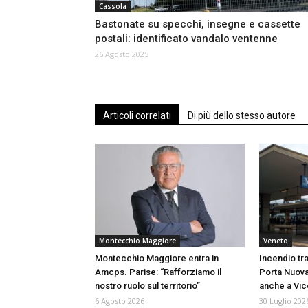
Cassola
Bastonate su specchi, insegne e cassette
postali: identificato vandalo ventenne
26 Agosto 2025
Articoli correlati
Di più dello stesso autore
Montecchio Maggiore
Veneto
Montecchio Maggiore entra in
Incendio tra
Amcps. Parise: “Rafforziamo il
Porta Nuova
nostro ruolo sul territorio”
anche a Vi
6 Agosto 2026
30 Luglio 202