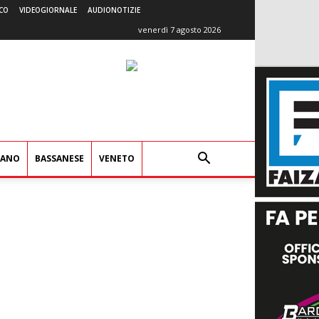
CO
VIDEOGIORNALE
AUDIONOTIZIE
venerdì 7 agosto 2026
IANO
BASSANESE
VENETO