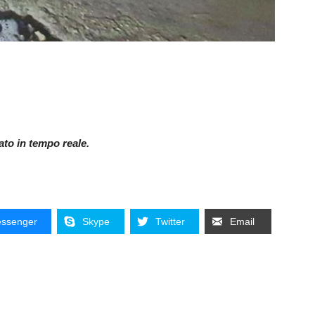
nato in tempo reale.
ssenger
Skype
Twitter
Email