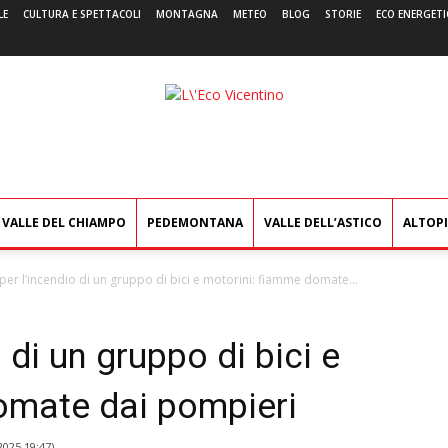
LE
CULTURA E SPETTACOLI
MONTAGNA
METEO
BLOG
STORIE
ECO ENERGETI
L'Eco
Vicentino
VALLE DEL CHIAMPO
PEDEMONTANA
VALLE DELL’ASTICO
ALTOP
per l’incendio di un gruppo di bici e motorini: fiamme domate...
 di un gruppo di bici e
omate dai pompieri
2025 19:47
)