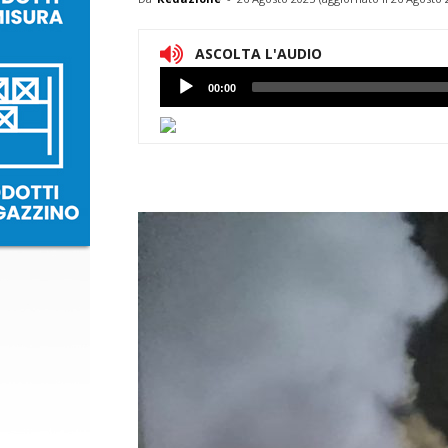
ASCOLTA L'AUDIO
Lettore
00:00
Audio