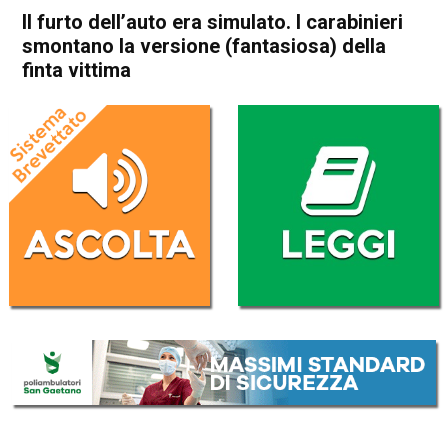
Il furto dell’auto era simulato. I carabinieri
smontano la versione (fantasiosa) della
finta vittima
Home
Schio
Isola Vicentina
Cronaca
In Evidenza
Schio
Isola Vicentina
Monte di Malo
Il furto dell’auto era simulato.
I carabinieri smontano la
versione (fantasiosa) della
finta vittima
Da
Omar Dal Maso
8 Maggio 2021
(aggiornato il
8 Maggio 2021 17:49
)