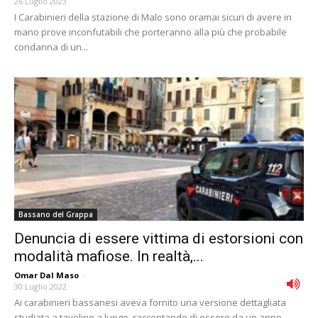
26 Luglio 2023
I Carabinieri della stazione di Malo sono oramai sicuri di avere in
mano prove inconfutabili che porteranno alla più che probabile
condanna di un...
Bassano del Grappa
Denuncia di essere vittima di estorsioni con
modalità mafiose. In realtà,...
Omar Dal Maso
-
30 Luglio 2022
Ai carabinieri bassanesi aveva fornito una versione dettagliata
studiata a tavolino a lungo, raccontando di essere da un anno