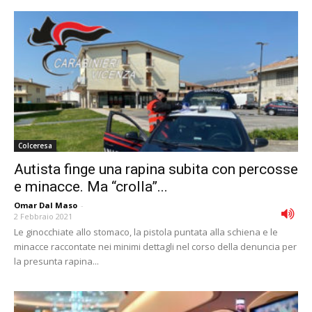
Colceresa
Autista finge una rapina subita con percosse
e minacce. Ma “crolla”...
Omar Dal Maso
-
2 Febbraio 2021
Le ginocchiate allo stomaco, la pistola puntata alla schiena e le
minacce raccontate nei minimi dettagli nel corso della denuncia per
la presunta rapina...