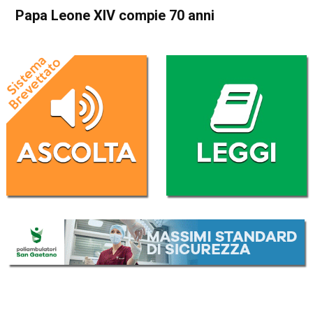
Papa Leone XIV compie 70 anni
Home
Cronaca Italia
Cronaca Italia
Papa Leone XIV compie 70
anni
Da
Redazione Nazionale
14 Settembre 2025
(aggiornato il
14 Settembre 2025 21:44
)
ASCOLTA L'AUDIO
Lettore
00:00
00:00