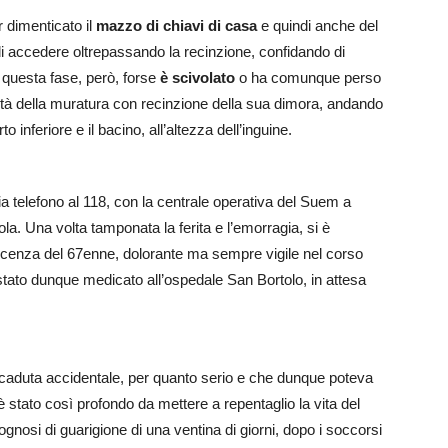
r dimenticato il
mazzo di chiavi di casa
e quindi anche del
di accedere oltrepassando la recinzione, confidando di
 questa fase, però, forse
è scivolato
o ha comunque perso
mità della muratura con recinzione della sua dimora, andando
o inferiore e il bacino, all’altezza dell’inguine.
ia telefono al 118, con la centrale operativa del Suem a
la. Una volta tamponata la ferita e l’emorragia, si è
icenza del 67enne, dolorante ma sempre vigile nel corso
tato dunque medicato all’ospedale San Bortolo, in attesa
a caduta accidentale, per quanto serio e che dunque poteva
 è stato così profondo da mettere a repentaglio la vita del
ognosi di guarigione di una ventina di giorni, dopo i soccorsi