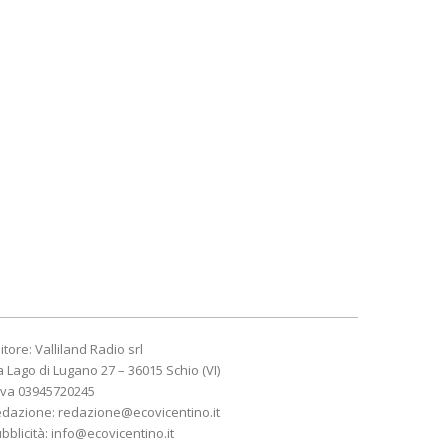
itore: Valliland Radio srl
a Lago di Lugano 27 – 36015 Schio (VI)
Iva 03945720245
edazione:
redazione@ecovicentino.it
bblicità:
info@ecovicentino.it