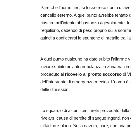
Pare che l’uomo, ieri, si fosse reso conto di ave
cancello esterno. A quel punto avrebbe tentato 
riuscire nell’intento abbastanza agevolmente. In
l’equilibrio, cadendo di peso proprio sulla som
quindi a conficcarsi lo spuntone di metallo tra l’art
A quel punto qualcuno ha dato subito l’allarme v
inviare subito un’autoambulanza in zona Vallorco
proceduto al
ricovero al pronto soccorso
di V
dell’intervento di emergenza medica. L’uomo è s
delle dimissioni.
Lo squarcio di alcuni centimetri provocato dall
rivelarsi causa di perdite di sangue ingenti, non
cittadino isolano. Se la caverà, pare, con una pr