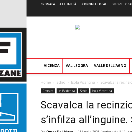
CRONACA
ATTUALITÀ
ECONOMIA LOCALE
SPORT LOCA
VICENZA
VAL LEOGRA
VALLE DELL’AGNO
Home
Schio
Isola Vicentina
Scavalca la recinzi
Cronaca
In Evidenza
Schio
Isola Vicentina
Scavalca la recinzi
s’infilza all’inguin
Da
Omar Dal Maso
-
11 Luglio 2023
(aggiornato il
11 Lug