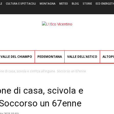
LE
CULTURA E SPETTACOLI
MONTAGNA
METEO
BLOG
STORIE
ECO ENERGETI
L'Eco
Vicentino
VALLE DEL CHIAMPO
PEDEMONTANA
VALLE DELL’ASTICO
ALTOP
one di casa, scivola e s’infilza all’inguine. Soccorso un 67enne
one di casa, scivola e
e. Soccorso un 67enne
lio 2023 15:41
)