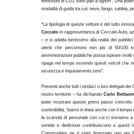
emissioni di CO2 sono pari a 0g/km . Una pote
modalità di guida tra cui: neve, fango, sabbia, p
“La tipologia di queste vetture è del tutto inno
Ceccato
in rappresentanza di Ceccato Auto, azi
– e si adatta benissimo alla realtà dei pubblic
utenti che percorrono non più di 50/100 k
amministrazioni pubbliche possa ispirare molti c
ripaga nel tempo essendo questi veicoli che 
sicurezza e inquinamento zero”.
Presenti anche tutti i sindaci o loro delegati d
nostro territorio – ha dichiarato
Carlo Bettanin
poter mostrare questo primo passo concreto in
sostenibilità. Siamo in linea anche con il temp
la scarsità di personale con cui ci troviamo 
serietà e dedizione contribuiscono a questi r
Communities ne è stato finanziato uno per Re