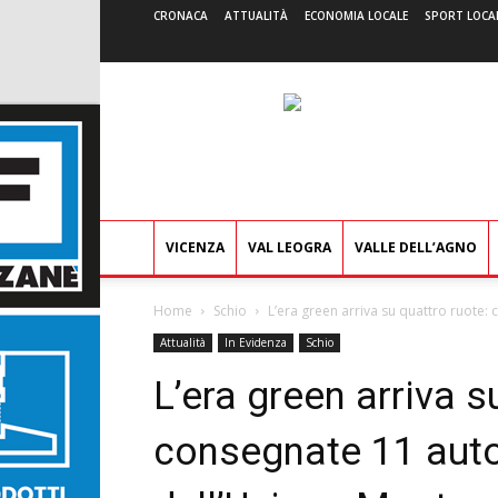
CRONACA
ATTUALITÀ
ECONOMIA LOCALE
SPORT LOCA
VICENZA
VAL LEOGRA
VALLE DELL’AGNO
Home
Schio
L’era green arriva su quattro ruote: 
Attualità
In Evidenza
Schio
L’era green arriva s
consegnate 11 auto