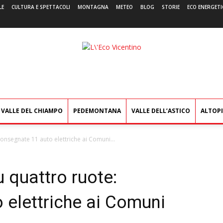
LE
CULTURA E SPETTACOLI
MONTAGNA
METEO
BLOG
STORIE
ECO ENERGETI
L'Eco
Vicentino
VALLE DEL CHIAMPO
PEDEMONTANA
VALLE DELL’ASTICO
ALTOP
consegnate 11 auto elettriche ai Comuni...
u quattro ruote:
 elettriche ai Comuni