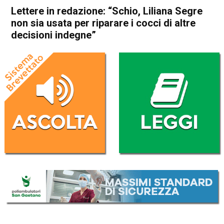
Lettere in redazione: “Schio, Liliana Segre
non sia usata per riparare i cocci di altre
decisioni indegne”
Home
Schio
Attualità
In Evidenza
Schio
Lettere in redazione: “Schio,
Liliana Segre non sia usata
per riparare i cocci di altre
decisioni indegne”
Da
Redazione
12 Dicembre 2020
(aggiornato il
12 Dicembre 2020 14:48
)