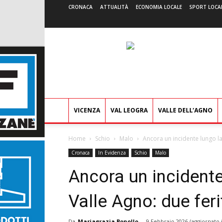
CRONACA
ATTUALITÀ
ECONOMIA LOCALE
SPORT LOCA
VICENZA
VAL LEOGRA
VALLE DELL’AGNO
Home
Schio
Malo
Ancora un incidente lungo la
Cronaca
In Evidenza
Schio
Malo
Ancora un incidente
Valle Agno: due feri
Da
Mariagrazia Bonollo
-
9 Febbraio 2026
(aggiornato 