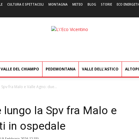
LE
CULTURA E SPETTACOLI
MONTAGNA
METEO
BLOG
STORIE
ECO ENERGETI
L'Eco
Vicentino
VALLE DEL CHIAMPO
PEDEMONTANA
VALLE DELL’ASTICO
ALTOP
 Spv fra Malo e Valle Agno: due...
 lungo la Spv fra Malo e
ti in ospedale
il
9 Febbraio 2026 12:33
)