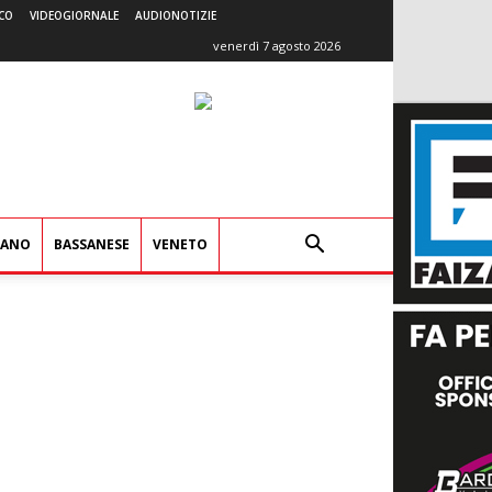
CO
VIDEOGIORNALE
AUDIONOTIZIE
venerdì 7 agosto 2026
IANO
BASSANESE
VENETO