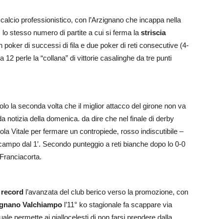
 calcio professionistico, con l’Arzignano che incappa nella
, lo stesso numero di partite a cui si ferma la
striscia
poker di successi di fila e due poker di reti consecutive (4-
 a 12 perle la “collana” di vittorie casalinghe da tre punti
olo la seconda volta che il miglior attacco del girone non va
 notizia della domenica. da dire che nel finale di derby
ola Vitale per fermare un contropiede, rosso indiscutibile –
campo dal 1′. Secondo punteggio a reti bianche dopo lo 0-0
 Franciacorta.
 record
l’avanzata del club berico verso la promozione, con
ignano Valchiampo
l’11° ko stagionale fa scappare via
ale permette ai giallocelesti di non farsi prendere dalla