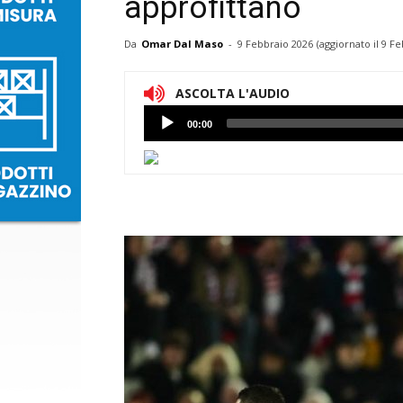
approfittano
Da
Omar Dal Maso
-
9 Febbraio 2026
(aggiornato il
9 Fe
ASCOLTA L'AUDIO
Lettore
00:00
Audio