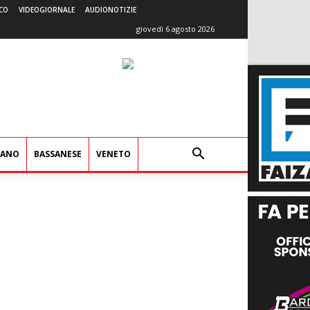
CO
VIDEOGIORNALE
AUDIONOTIZIE
giovedì 6 agosto 2026
IANO
BASSANESE
VENETO