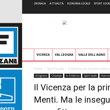
CRONACA
ATTUALITÀ
ECONOMIA LOCALE
SPORT LOCA
VICENZA
VAL LEOGRA
VALLE DELL’AGNO
Home
Sport locale
Il Vicenza per la prima volta no
Arzignano
Chiampo
In Evidenza
Sport locale
Vicenza
Il Vicenza per la pr
Menti. Ma le insegui