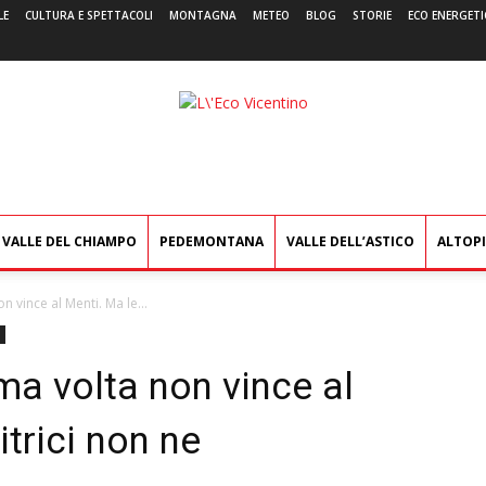
LE
CULTURA E SPETTACOLI
MONTAGNA
METEO
BLOG
STORIE
ECO ENERGETI
L'Eco
Vicentino
VALLE DEL CHIAMPO
PEDEMONTANA
VALLE DELL’ASTICO
ALTOP
n vince al Menti. Ma le...
ima volta non vince al
trici non ne