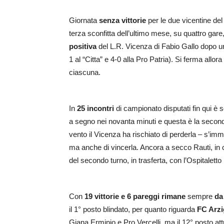
Giornata
senza vittorie
per le due vicentine del
terza sconfitta dell’ultimo mese, su quattro gare
positiva
del L.R. Vicenza di Fabio Gallo dopo un 
1 al “Citta” e 4-0 alla Pro Patria). Si ferma allora
ciascuna.
In
25 incontri
di campionato disputati fin qui è s
a segno nei novanta minuti e questa è la seconda
vento il Vicenza ha rischiato di perderla – s’imm
ma anche di vincerla. Ancora a secco Rauti, in 
del secondo turno, in trasferta, con l’Ospitaletto
Con
19 vittorie e 6 pareggi rimane
sempre
da
il 1° posto blindato, per quanto riguarda
FC Arz
Giana Erminio e Pro Vercelli, ma il 12° posto attu