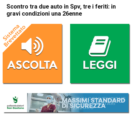
Scontro tra due auto in Spv, tre i feriti: in
gravi condizioni una 26enne
Home
Thiene
Villaverla
Cronaca
In Evidenza
Thiene
Villaverla
Scontro tra due auto in Spv,
tre i feriti: in gravi condizioni
una 26enne
Da
Redazione
7 Febbraio 2026
(aggiornato il
7 Febbraio 2026 18:31
)
ASCOLTA L'AUDIO