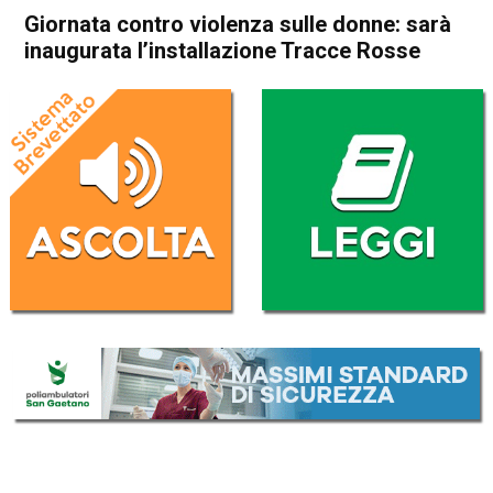
Giornata contro violenza sulle donne: sarà
inaugurata l’installazione Tracce Rosse
Home
Schio
Malo
Attualità
In Evidenza
Schio
Malo
Giornata contro violenza sulle
donne: sarà inaugurata
l’installazione Tracce Rosse
Da
Enrico Pigato
23 Novembre 2022
(aggiornato il
23 Novembre 2022 16:20
)
ASCOLTA L'AUDIO