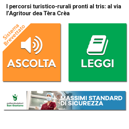
I percorsi turistico-rurali pronti al tris: al via
l’Agritour dea Tèra Crèa
Home
Schio
Malo
Attualità
In Evidenza
Schio
Isola Vicentina
Malo
I percorsi turistico-rurali
pronti al tris: al via l’Agritour
dea Tèra Crèa
Da
Redazione
12 Settembre 2019
(aggiornato il
13 Settembre 2019 10:18
)
ASCOLTA L'AUDIO