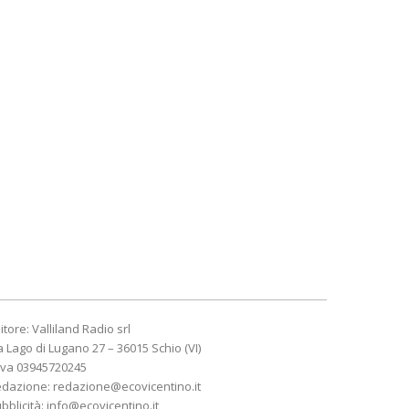
itore: Valliland Radio srl
a Lago di Lugano 27 – 36015 Schio (VI)
Iva 03945720245
edazione:
redazione@ecovicentino.it
bblicità:
info@ecovicentino.it