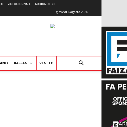
CO
VIDEOGIORNALE
AUDIONOTIZIE
giovedì 6 agosto 2026
IANO
BASSANESE
VENETO