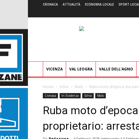
CRONACA
ATTUALITÀ
ECONOMIA LOCALE
SPORT LOCA
VICENZA
VAL LEOGRA
VALLE DELL’AGNO
Home
Schio
Malo
Ruba moto d’epoca ma viene 
Cronaca
In Evidenza
Schio
Malo
Ruba moto d’epoca 
proprietario: arres
Da
Redazione
-
6 Febbraio 2018
(aggiornato il
6 Febbrai