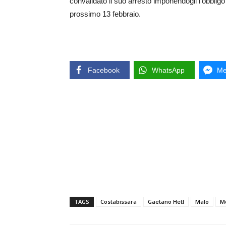
convalidato il suo arresto imponendogli l’obbligo
prossimo 13 febbraio.
Facebook
WhatsApp
Me
TAGS
Costabissara
Gaetano Hetl
Malo
M