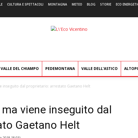
LE
CULTURA E SPETTACOLI
MONTAGNA
METEO
BLOG
STORIE
ECO ENERGETI
L'Eco
Vicentino
VALLE DEL CHIAMPO
PEDEMONTANA
VALLE DELL’ASTICO
ALTOP
inseguito dal proprietario: arrestato Gaetano Helt
ma viene inseguito dal
tato Gaetano Helt
o 2018 18:03
)