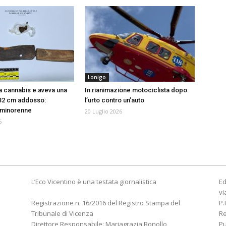
Lonigo
 cannabis e aveva una
In rianimazione motociclista dopo
 32 cm addosso:
l’urto contro un’auto
 minorenne
20 Luglio 2026
6
L’Eco Vicentino è una testata giornalistica
Ed
vi
Registrazione n. 16/2016 del Registro Stampa del
P.
Tribunale di Vicenza
R
Direttore Responsabile: Mariagrazia Bonollo
Pu