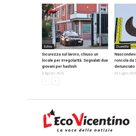
Schio
Dueville
Sicurezza sul lavoro, chiuso un
Nascondeva
locale per irregolarità. Segnalati due
roncola da
giovani per hashish
denunciato
4 Agosto 2026
29 Luglio 202