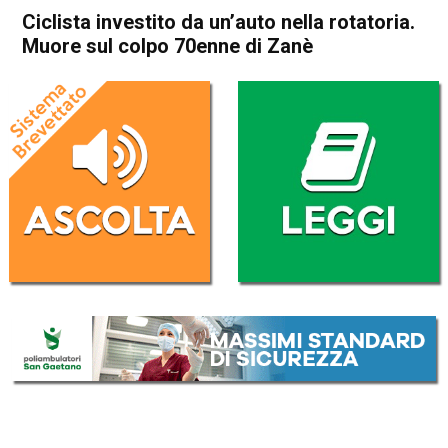
Ciclista investito da un’auto nella rotatoria.
Muore sul colpo 70enne di Zanè
Home
Schio
Marano Vicentino
Cronaca
In Evidenza
Schio
Marano Vicentino
Ciclista investito da un’auto
nella rotatoria. Muore sul
colpo 70enne di Zanè
Da
Omar Dal Maso
27 Aprile 2022
(aggiornato il
28 Aprile 2022 14:34
)
ASCOLTA L'AUDIO