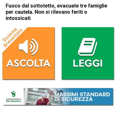
Fuoco dal sottotetto, evacuate tre famiglie
per cautela. Non si rilevano feriti o
intossicati
Home
Schio
Marano Vicentino
Cronaca
In Evidenza
Schio
Marano Vicentino
Fuoco dal sottotetto,
evacuate tre famiglie per
cautela. Non si rilevano feriti
o intossicati
Da
Omar Dal Maso
18 Luglio 2025
(aggiornato il
18 Luglio 2025 19:30
)