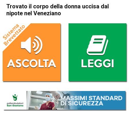
Trovato il corpo della donna uccisa dal
nipote nel Veneziano
Home
Cronaca Italia
Cronaca Italia
Trovato il corpo della donna
uccisa dal nipote nel
Veneziano
Da
Redazione Nazionale
16 Giugno 2026
(aggiornato il
16 Giugno 2026 19:24
)
ASCOLTA L'AUDIO