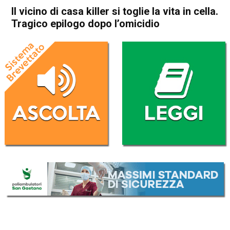
Il vicino di casa killer si toglie la vita in cella.
Tragico epilogo dopo l’omicidio
Home
Schio
Marano Vicentino
Cronaca
In Evidenza
Schio
Marano Vicentino
Vicenza
Il vicino di casa killer si toglie
la vita in cella. Tragico
epilogo dopo l’omicidio
Da
Omar Dal Maso
17 Agosto 2021
(aggiornato il
17 Agosto 2021 18:01
)
ASCOLTA L'AUDIO