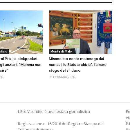
ntino
Monte di Malo
al Prix, le pickpocket
Minacciato con la motosega dai
gli anziani: “Mamma non
nomadi, lo Stato archivia”: l’amaro
cire”
sfogo del sindaco
26
10 Febbraio 2026
L’Eco Vicentino è una testata giornalistica
Ed
vi
Registrazione n. 16/2016 del Registro Stampa del
P.
Tribunale di Vicenza
R