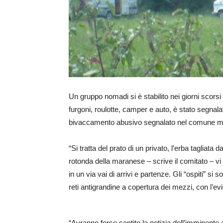
Un gruppo nomadi si è stabilito nei giorni scorsi
furgoni, roulotte, camper e auto, è stato segnal
bivaccamento abusivo segnalato nel comune ma
“Si tratta del prato di un privato, l’erba tagliata
rotonda della maranese – scrive il comitato – vi 
in un via vai di arrivi e partenze. Gli “ospiti” si
reti antigrandine a copertura dei mezzi, con l’ev
“Avranno forse sentito la notizia dell’imminent