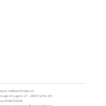
itore: Valliland Radio srl
a Lago di Lugano 27 – 36015 Schio (VI)
Iva 03945720245
edazione:
redazione@ecovicentino.it