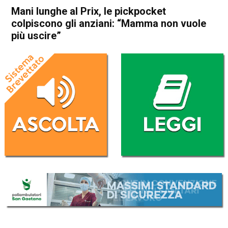
Mani lunghe al Prix, le pickpocket
colpiscono gli anziani: “Mamma non vuole
più uscire”
Home
Schio
Marano Vicentino
Cronaca
In Evidenza
Schio
Marano Vicentino
Mani lunghe al Prix, le
pickpocket colpiscono gli
anziani: “Mamma non vuole
più uscire”
Da
Marco Zorzi
10 Giugno 2026
(aggiornato il
10 Giugno 2026 8:47
)