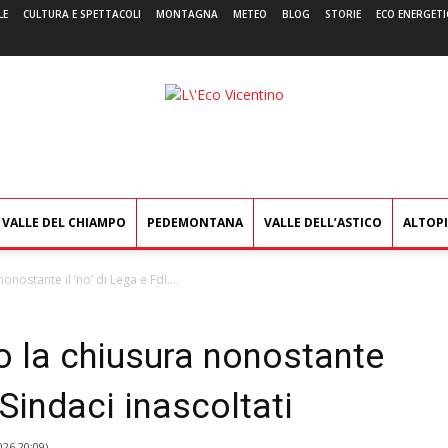
LE
CULTURA E SPETTACOLI
MONTAGNA
METEO
BLOG
STORIE
ECO ENERGETI
L'Eco
Vicentino
VALLE DEL CHIAMPO
PEDEMONTANA
VALLE DELL’ASTICO
ALTOP
nostante il ‘no’ di Lega e FdI....
o la chiusura nonostante
. Sindaci inascoltati
026 20:09
)