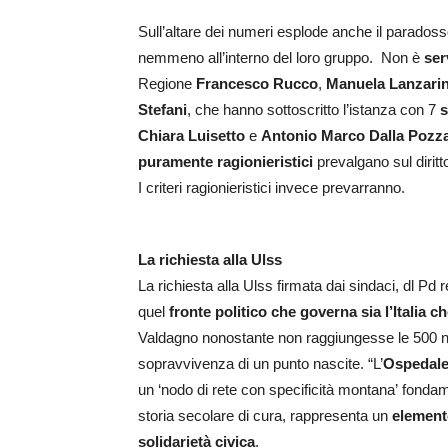
Sull’altare dei numeri esplode anche il paradoss
nemmeno all’interno del loro gruppo. Non è
ser
Regione
Francesco Rucco
,
Manuela Lanzari
Stefani
, che hanno sottoscritto l’istanza con 7
s
Chiara Luisetto
e
Antonio Marco Dalla Pozz
puramente ragionieristici
prevalgano sul diritto
I criteri ragionieristici invece prevarranno.
La richiesta alla Ulss
La richiesta alla Ulss firmata dai sindaci, dl P
quel
fronte politico che governa sia l’Italia c
Valdagno nonostante non raggiungesse le 500 n
sopravvivenza di un punto nascite. “L’
Ospedale
un ‘nodo di rete con specificità montana’ fondame
storia secolare di cura, rappresenta un
element
solidarietà civica
.