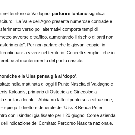
 nel territorio di Valdagno,
partorire lontano
significa
nascituro. “La Valle dell’Agno presenta numerose contrade e
sferimento verso poli alternativi comporta tempi di
meteo avverse o traffico, aumentando il rischio di parti non
trasferimento”. Per non parlare che le giovani coppie, in
 continuare a vivere nel territorio. Concetti semplici, che in
rterebbe al mantenimento del punto nascite.
onomiche
e la
Ulss pensa già al ‘dopo’
.
sitato nella mattinata di oggi il Punto Nascita di Valdagno e
nis Kaloudis, primario di Ostetricia e Ginecologia
 sanitaria locale. “Abbiamo fatto il punto sulla situazione,
ri – spiega il direttore denerale dell’Ulss 8 Berica Peter
ro con i sindaci già fissato per il 29 giugno. Come azienda
dell’indicazione del Comitato Percorso Nascita nazionale.