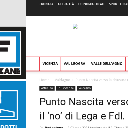
CRONACA
ATTUALITÀ
ECONOMIA LOCALE
SPORT LOCA
VICENZA
VAL LEOGRA
VALLE DELL’AGNO
Home
Valdagno
Punto Nascita verso la chiusura no
Attualità
In Evidenza
Valdagno
Punto Nascita vers
il ‘no’ di Lega e FdI
Da
Redazione
-
9 Giugno 2026
(aggiornato il
9 Giugno 2