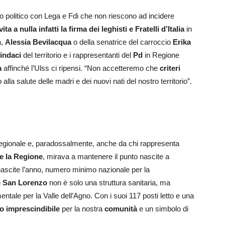
o politico con Lega e Fdi che non riescono ad incidere
vita a nulla
infatti la firma dei leghisti e Fratelli d’Italia
in
n
,
Alessia Bevilacqua
o della senatrice del carroccio
Erika
indaci
del territorio e i rappresentanti del
Pd
in Regione
a
affinché l’Ulss ci ripensi. “Non accetteremo che
criteri
 alla salute delle madri e dei nuovi nati del nostro territorio”.
d regionale e, paradossalmente, anche da chi rappresenta
he la Regione
, mirava a mantenere il punto nascite a
ascite l’anno, numero minimo nazionale per la
 San Lorenzo
non è solo una struttura sanitaria, ma
ntale per la Valle dell’Agno. Con i suoi 117 posti letto e una
o imprescindibile
per la nostra
comunità
e un simbolo di