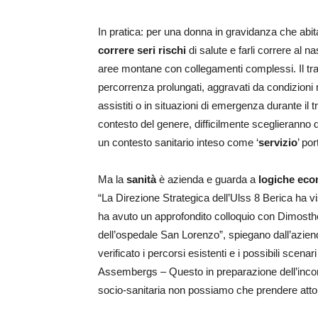
In pratica: per una donna in gravidanza che abita
correre seri rischi
di salute e farli correre al 
aree montane con collegamenti complessi. Il tra
percorrenza prolungati, aggravati da condizioni 
assistiti o in situazioni di emergenza durante il 
contesto del genere, difficilmente sceglieranno di
un contesto sanitario inteso come ‘
servizio
’ po
Ma la
sanità
è azienda e guarda a
logiche ec
“La Direzione Strategica dell’Ulss 8 Berica ha vi
ha avuto un approfondito colloquio con Dimosthe
dell’ospedale San Lorenzo”, spiegano dall’azienda
verificato i percorsi esistenti e i possibili scena
Assembergs – Questo in preparazione dell’incont
socio-sanitaria non possiamo che prendere atto 