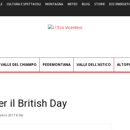
LE
CULTURA E SPETTACOLI
MONTAGNA
METEO
BLOG
STORIE
ECO ENERGETI
L'Eco
Vicentino
VALLE DEL CHIAMPO
PEDEMONTANA
VALLE DELL’ASTICO
ALTOP
r il British Day
tobre 2017 8:36
)