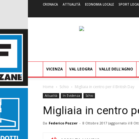
CRONACA
ATTUALITÀ
ECONOMIA LOCALE
SPORT LOCA
VICENZA
VAL LEOGRA
VALLE DELL’AGNO
Home
Schio
Migliaia in centro per il British Day
Attualità
In Evidenza
Schio
Migliaia in centro pe
Da
Federico Pozzer
-
8 Ottobre 2017
(aggiornato il
8 Ot