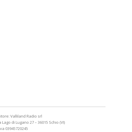
itore: Valliland Radio srl
a Lago di Lugano 27 – 36015 Schio (VI)
Iva 03945720245