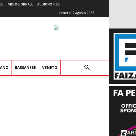
CO
VIDEOGIORNALE
AUDIONOTIZIE
venerdì 7 agosto 2026
IANO
BASSANESE
VENETO