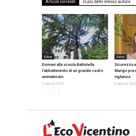
Articoli correlati
Di più dello stesso autore
Schio
Schio
Domani alla scuola Battistella
Sicurezza e
l’abbattimento di un grande cedro
Marigo prese
ammalorato
vigilanza
6 Agosto 2026
4 Agosto 202