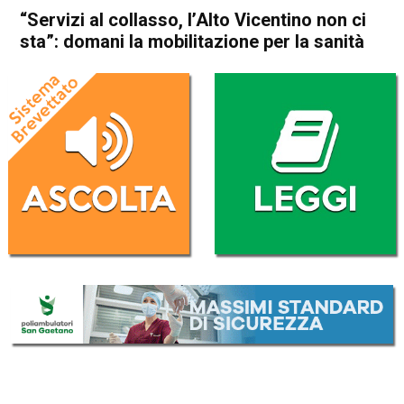
“Servizi al collasso, l’Alto Vicentino non ci
sta”: domani la mobilitazione per la sanità
Home
Schio
Attualità
In Evidenza
Schio
“Servizi al collasso, l’Alto
Vicentino non ci sta”: domani
la mobilitazione per la sanità
Da
Marco Zorzi
2 Luglio 2025
(aggiornato il
3 Luglio 2025 7:28
)
ASCOLTA L'AUDIO