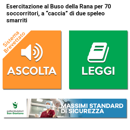
Esercitazione al Buso della Rana per 70
soccorritori, a “caccia” di due speleo
smarriti
Home
Schio
Monte di Malo
Cronaca
In Evidenza
Schio
Monte di Malo
Esercitazione al Buso della
Rana per 70 soccorritori, a
“caccia” di due speleo
smarriti
Da
Redazione
10 Febbraio 2020
(aggiornato il
11 Febbraio 2020 12:49
)