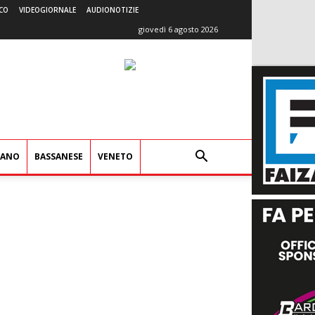
CO
VIDEOGIORNALE
AUDIONOTIZIE
giovedì 6 agosto 2026
IANO
BASSANESE
VENETO