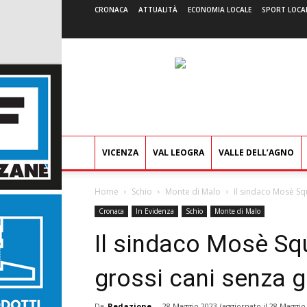
CRONACA
ATTUALITÀ
ECONOMIA LOCALE
SPORT LOCA
VICENZA
VAL LEOGRA
VALLE DELL’AGNO
Home
Schio
Monte di Malo
Il sindaco Mosè Sq
Cronaca
In Evidenza
Schio
Monte di Malo
Il sindaco Mosè Sq
grossi cani senza g
Da
Redazione
-
28 Maggio 2023
(aggiornato il
28 Maggio 