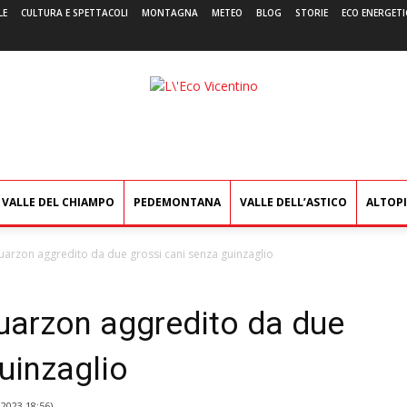
LE
CULTURA E SPETTACOLI
MONTAGNA
METEO
BLOG
STORIE
ECO ENERGETI
L'Eco
Vicentino
VALLE DEL CHIAMPO
PEDEMONTANA
VALLE DELL’ASTICO
ALTOP
uarzon aggredito da due grossi cani senza guinzaglio
uarzon aggredito da due
uinzaglio
2023 18:56
)