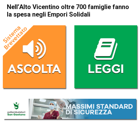
Nell’Alto Vicentino oltre 700 famiglie fanno
la spesa negli Empori Solidali
Home
Schio
Attualità
In Evidenza
Schio
Nell’Alto Vicentino oltre 700
famiglie fanno la spesa negli
Empori Solidali
Da
Redazione
10 Giugno 2026
(aggiornato il
10 Giugno 2026 16:54
)
ASCOLTA L'AUDIO