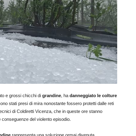
to e grossi chicchi di
grandine
, ha
danneggiato le colture
sono stati presi di mira nonostante fossero protetti dalle reti
tecnici di Coldiretti Vicenza, che in queste ore stanno
le conseguenze del violento episodio.
andine
rappresenta una soluzione ormai divenuta