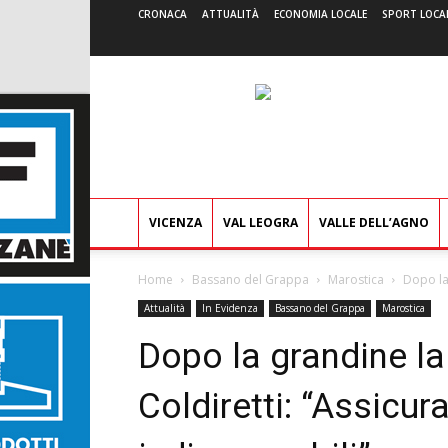
CRONACA
ATTUALITÀ
ECONOMIA LOCALE
SPORT LOCA
VICENZA
VAL LEOGRA
VALLE DELL’AGNO
Home
Bassano del Grappa
Marostica
Dopo la 
Attualità
In Evidenza
Bassano del Grappa
Marostica
Dopo la grandine la
Coldiretti: “Assicura