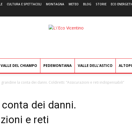
LE
CULTURA E SPETTACOLI
MONTAGNA
METEO
BLOG
STORIE
ECO ENERGETI
L'Eco
Vicentino
VALLE DEL CHIAMPO
PEDEMONTANA
VALLE DELL’ASTICO
ALTOP
grandine la conta dei danni. Coldiretti: “Assicurazioni e reti indispensabili”
 conta dei danni.
zioni e reti