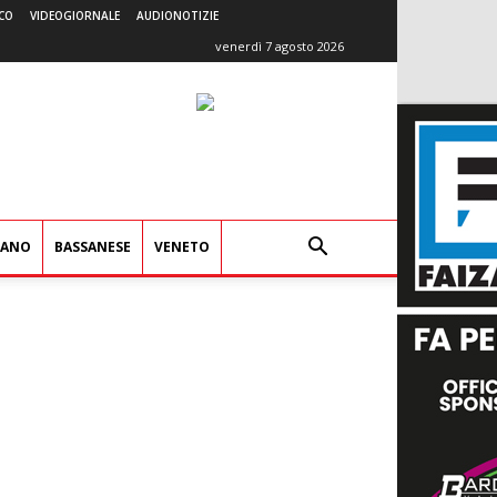
CO
VIDEOGIORNALE
AUDIONOTIZIE
venerdì 7 agosto 2026
IANO
BASSANESE
VENETO