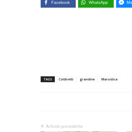
Facebook
WhatsApp
Me
TAGS
Coldiretti
grandine
Marostica
Articolo precedente