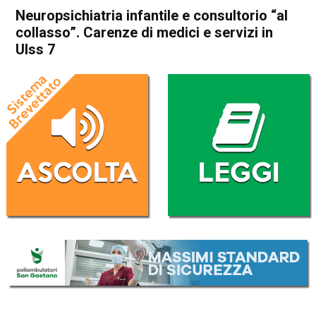
Neuropsichiatria infantile e consultorio “al
collasso”. Carenze di medici e servizi in
Ulss 7
Home
Schio
Attualità
In Evidenza
Schio
Santorso
Thiene
Neuropsichiatria infantile e
consultorio “al collasso”.
Carenze di medici e servizi in
Ulss 7
Da
Omar Dal Maso
6 Giugno 2025
(aggiornato il
6 Giugno 2025 19:39
)