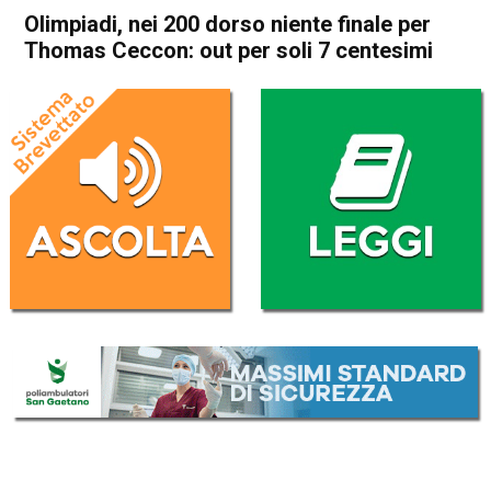
Olimpiadi, nei 200 dorso niente finale per
Thomas Ceccon: out per soli 7 centesimi
Home
Schio
In Evidenza
Schio
Sport locale
Olimpiadi, nei 200 dorso
niente finale per Thomas
Ceccon: out per soli 7
centesimi
Da
Omar Dal Maso
1 Agosto 2024
(aggiornato il
1 Agosto 2024 15:17
)